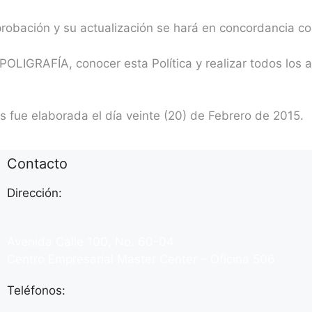
aprobación y su actualización se hará en concordancia c
OLIGRAFÍA, conocer esta Política y realizar todos los 
s fue elaborada el día veinte (20) de Febrero de 2015.
Contacto
Dirección:
Avenida Calle 100, No. 60-04
Centro Empresarial Master Center – Oficina 506
Teléfonos: